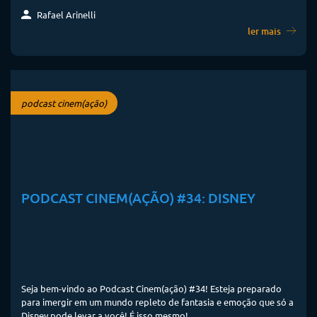
Rafael Arinelli
ler mais
podcast cinem(ação)
PODCAST CINEM(AÇÃO) #34: DISNEY
Seja bem-vindo ao Podcast Cinem(ação) #34! Esteja preparado
para imergir em um mundo repleto de fantasia e emoção que só a
Disney pode levar a você! É isso mesmo!...