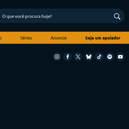
o
Séries
Anuncie
Seja um apoiador