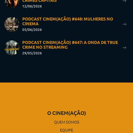
CRIMES CAPITAIS
12/06/2026
PODCAST CINEM(AÇÃO) #648: MULHERES NO
CINEMA
05/06/2026
PODCAST CINEM(AÇÃO) #647: A ONDA DE TRUE
CRIME NO STREAMING
29/05/2026
O CINEM(AÇÃO)
QUEM SOMOS
EQUIPE