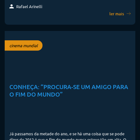
Rafael Arinelli
ler mais
cinema mundial
CONHEÇA: “PROCURA-SE UM AMIGO PARA
O FIM DO MUNDO”
Já passamos da metade do ano, e se há uma coisa que se pode
dizer de 2012 é que o fim do mundo nunca esteve tão em alta. O...