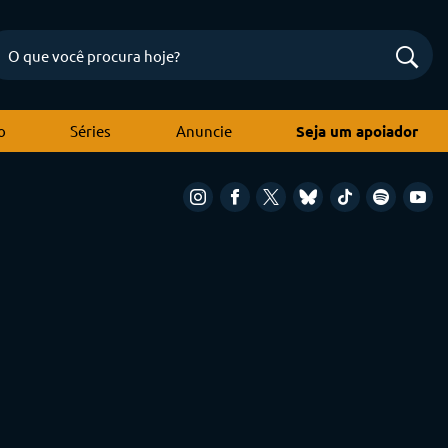
o
Séries
Anuncie
Seja um apoiador