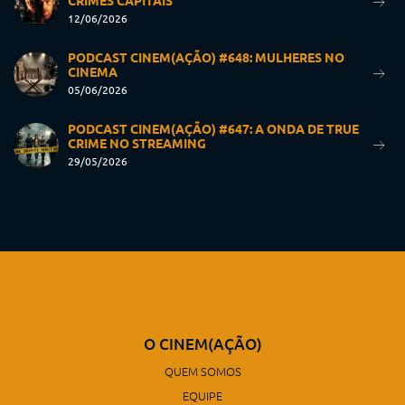
CRIMES CAPITAIS
12/06/2026
PODCAST CINEM(AÇÃO) #648: MULHERES NO
CINEMA
05/06/2026
PODCAST CINEM(AÇÃO) #647: A ONDA DE TRUE
CRIME NO STREAMING
29/05/2026
O CINEM(AÇÃO)
QUEM SOMOS
EQUIPE