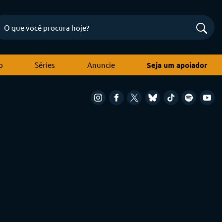
o
Séries
Anuncie
Seja um apoiador