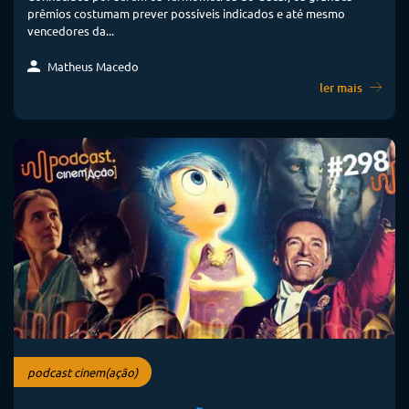
prêmios costumam prever possíveis indicados e até mesmo
vencedores da...
Matheus Macedo
ler mais
podcast cinem(ação)