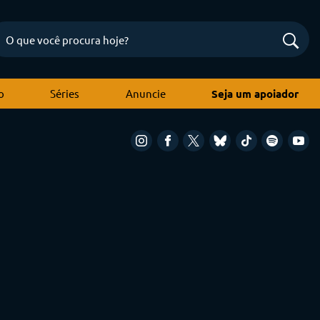
o
Séries
Anuncie
Seja um apoiador