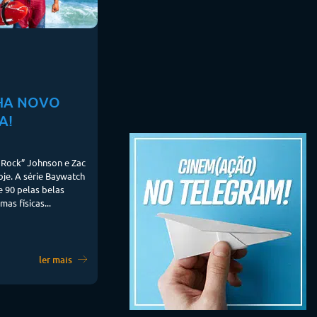
HA NOVO
A!
Rock” Johnson e Zac
oje. A série Baywatch
e 90 pelas belas
as físicas...
ler mais