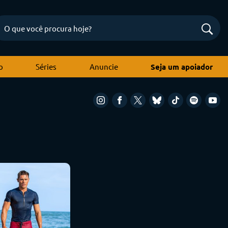
o
Séries
Anuncie
Seja um apoiador