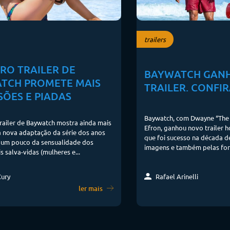
trailers
RO TRAILER DE
BAYWATCH GAN
TCH PROMETE MAIS
TRAILER. CONFIR
SÕES E PIADAS
Baywatch, com Dwayne “The 
trailer de Baywatch mostra ainda mais
Efron, ganhou novo trailer h
a nova adaptação da série dos anos
que foi sucesso na década d
o um pouco da sensualidade dos
imagens e também pelas form
s salva-vidas (mulheres e...
Rafael Arinelli
Cury
ler mais