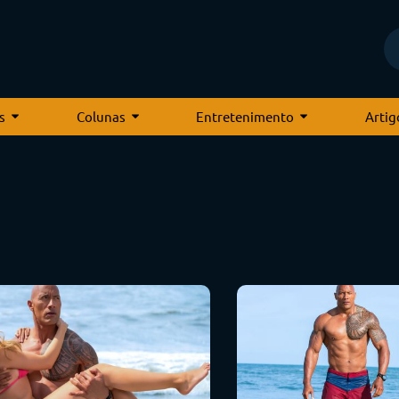
s
Colunas
Entretenimento
Artig