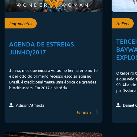
lançamentos
trailers
TERCEI
AGENDA DE ESTREIAS:
BAYWA
JUNHO/2017
EXPLO
Junho, mês que inicia o verão no hemisfério norte
O terceiro 
e período do primeiro recesso escolar aqui no
a que veio 
Brasil, é tradicionalmente uma época de grandes
90. Aliand
blockbusters. Em 2017 a história...
profissionai
Allison Almeida
Daniel 
ler mais