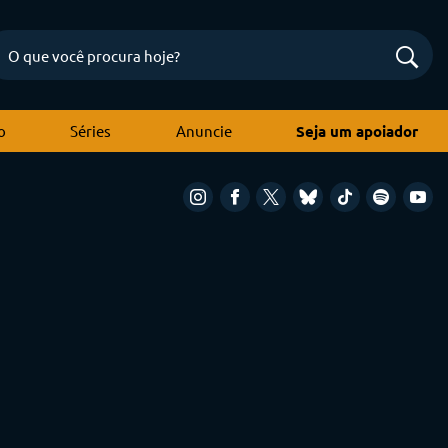
o
Séries
Anuncie
Seja um apoiador