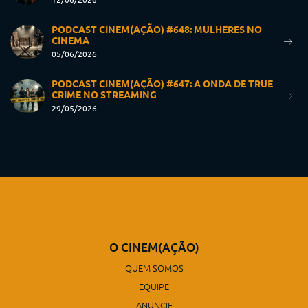
PODCAST CINEM(AÇÃO) #648: MULHERES NO
CINEMA
05/06/2026
PODCAST CINEM(AÇÃO) #647: A ONDA DE TRUE
CRIME NO STREAMING
29/05/2026
O CINEM(AÇÃO)
QUEM SOMOS
EQUIPE
ANUNCIE