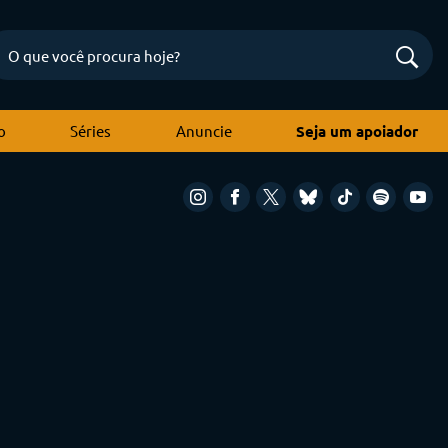
o
Séries
Anuncie
Seja um apoiador