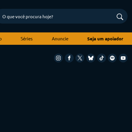
o
Séries
Anuncie
Seja um apoiador