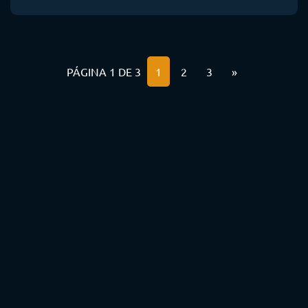
PÁGINA 1 DE 3
1
2
3
»