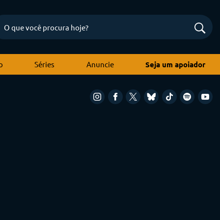
o
Séries
Anuncie
Seja um apoiador