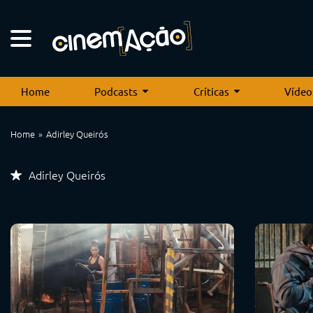
Home
Podcasts
Críticas
Vídeo
Home
Adirley Queirós
Adirley Queirós