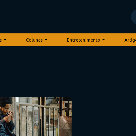
s
Colunas
Entretenimento
Artig