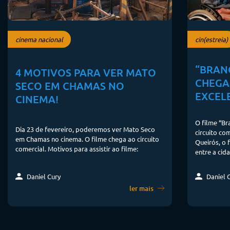
cinema nacional
cin(estreia)
“BRANC
4 MOTIVOS PARA VER MATO
CHEGA
SECO EM CHAMAS NO
EXCELE
CINEMA!
O filme “Br
Dia 23 de fevereiro, poderemos ver Mato Seco
circuito com
em Chamas no cinema. O filme chega ao circuito
Queirós, o 
comercial. Motivos para assistir ao filme:
entre a cida
Daniel Cury
Daniel 
ler mais