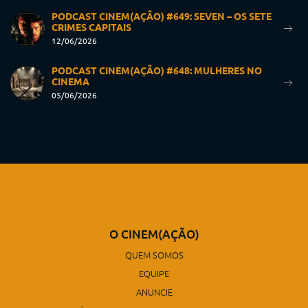
PODCAST CINEM(AÇÃO) #649: SEVEN – OS SETE
CRIMES CAPITAIS
12/06/2026
PODCAST CINEM(AÇÃO) #648: MULHERES NO
CINEMA
05/06/2026
O CINEM(AÇÃO)
QUEM SOMOS
EQUIPE
ANUNCIE