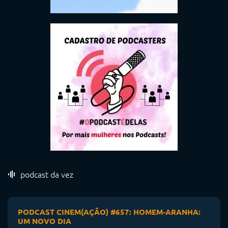
podcast da vez
PODCAST CINEM(AÇÃO) #657: HOMEM-ARANHA:
UM NOVO DIA