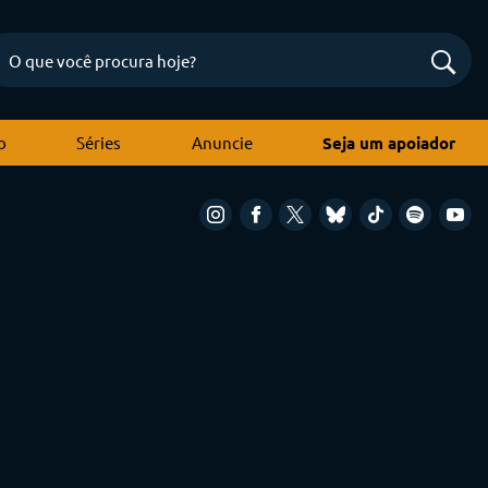
o
Séries
Anuncie
Seja um apoiador