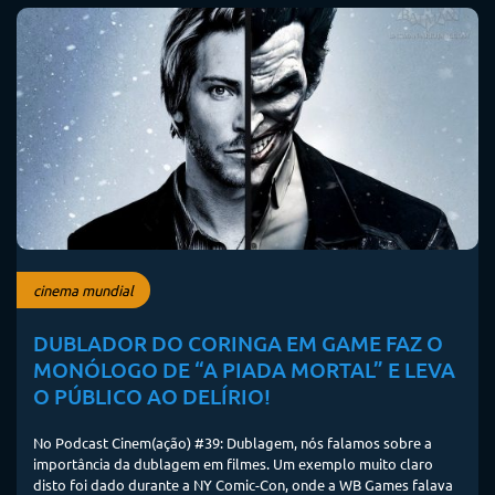
cinema mundial
DUBLADOR DO CORINGA EM GAME FAZ O
MONÓLOGO DE “A PIADA MORTAL” E LEVA
O PÚBLICO AO DELÍRIO!
No Podcast Cinem(ação) #39: Dublagem, nós falamos sobre a
importância da dublagem em filmes. Um exemplo muito claro
disto foi dado durante a NY Comic-Con, onde a WB Games falava