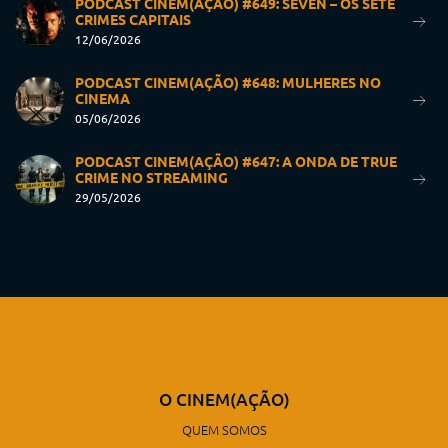
PODCAST CINEM(AÇÃO) #649: SEVEN – OS SETE
CRIMES CAPITAIS
12/06/2026
PODCAST CINEM(AÇÃO) #648: MULHERES NO
CINEMA
05/06/2026
PODCAST CINEM(AÇÃO) #647: A ONDA DE TRUE
CRIME NO STREAMING
29/05/2026
O CINEM(AÇÃO)
QUEM SOMOS