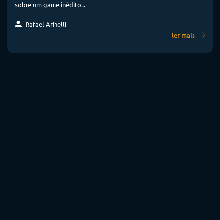
sobre um game inédito...
Rafael Arinelli
ler mais