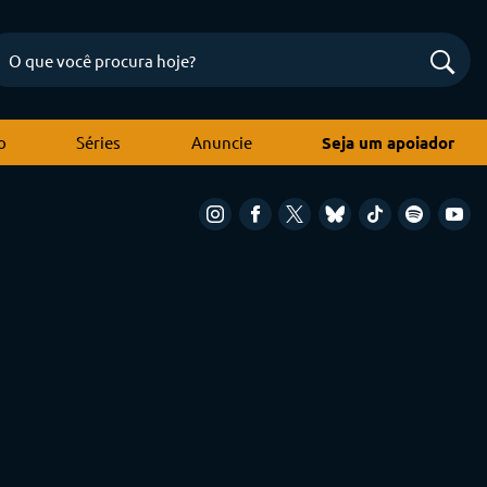
o
Séries
Anuncie
Seja um apoiador