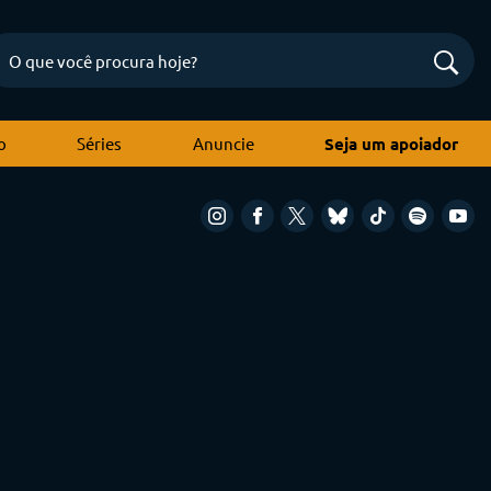
o
Séries
Anuncie
Seja um apoiador