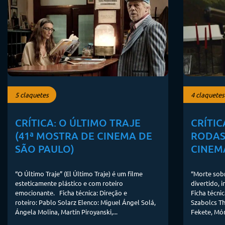
5 claquetes
4 claquetes
CRÍTICA: O ÚLTIMO TRAJE
CRÍTI
(41ª MOSTRA DE CINEMA DE
RODAS
SÃO PAULO)
CINEM
“O Último Traje” (El Último Traje) é um filme
“Morte sobr
esteticamente plástico e com roteiro
divertido, 
emocionante. Ficha técnica: Direção e
Ficha técnic
roteiro: Pablo Solarz Elenco: Miguel Ángel Solá,
Szabolcs Th
Ángela Molina, Martín Piroyanski,...
Fekete, Món