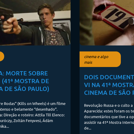
cinema e algo
mais
CA: MORTE SOBRE
DOIS DOCUMENT
 (41ª MOSTRA DE
VI NA 41ª MOSTR
A DE SÃO PAULO)
CINEMA DE SÃO 
e Rodas” (Kills on Wheels) é um filme
Revolução Russa e o culto a
intenso e belamente “desenhado”.
Aparecida: estes foram os t
a: Direção e roteiro: Attila Till Elenco:
documentários que tive a o
uróczy, Zoltán Fenyvesi, Ádám
assistir na 41ª Mostra Inter
ika...
de...