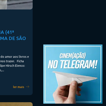
A (41ª
EMA DE SÃO
 do amor aos livros e
nos trazer. Ficha
lipe Hirsch Elenco:
,...
ler mais