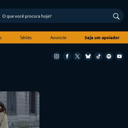
o
Séries
Anuncie
Seja um apoiador