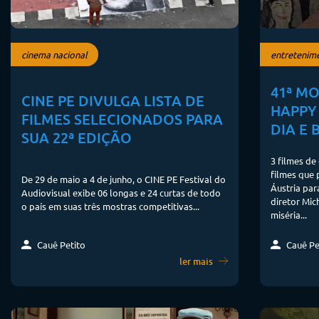
cinema nacional
entretenim
41ª MO
CINE PE DIVULGA LISTA DE
HAPPY
FILMES SELECIONADOS PARA
DIA E 
SUA 22ª EDIÇÃO
3 filmes de
filmes que
De 29 de maio a 4 de junho, o CINE PE Festival do
Áustria par
Audiovisual exibe 06 longas e 24 curtas de todo
diretor Mic
o país em suas três mostras competitivas...
miséria...
Cauê Pe
Cauê Petito
ler mais