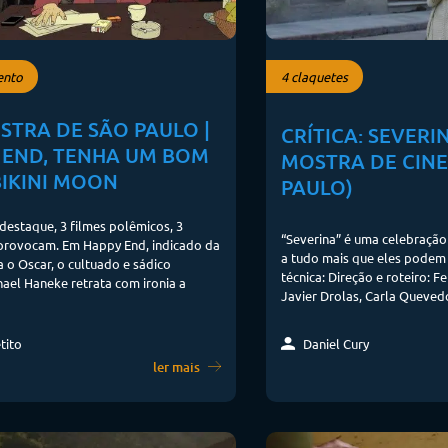
ento
4 claquetes
STRA DE SÃO PAULO |
CRÍTICA: SEVERIN
 END, TENHA UM BOM
MOSTRA DE CIN
BIKINI MOON
PAULO)
 destaque, 3 filmes polêmicos, 3
“Severina” é uma celebração
 provocam. Em Happy End, indicado da
a tudo mais que eles podem 
a o Oscar, o cultuado e sádico
técnica: Direção e roteiro: Fe
hael Haneke retrata com ironia a
Javier Drolas, Carla Quevedo
tito
Daniel Cury
ler mais