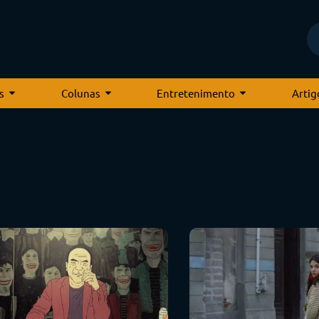
s
Colunas
Entretenimento
Artig