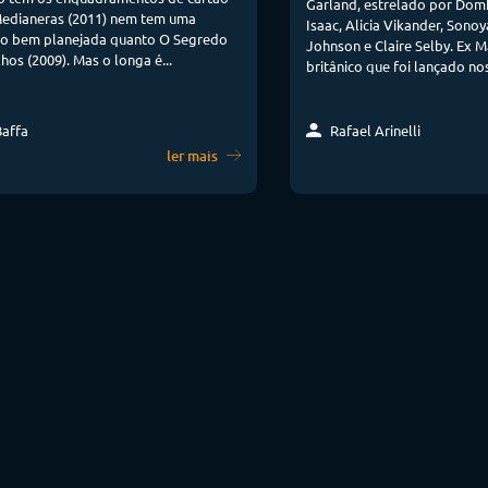
Garland, estrelado por Dom
Medianeras (2011) nem tem uma
Isaac, Alicia Vikander, Sono
tão bem planejada quanto O Segredo
Johnson e Claire Selby. Ex M
hos (2009). Mas o longa é...
britânico que foi lançado nos
Baffa
Rafael Arinelli
ler mais