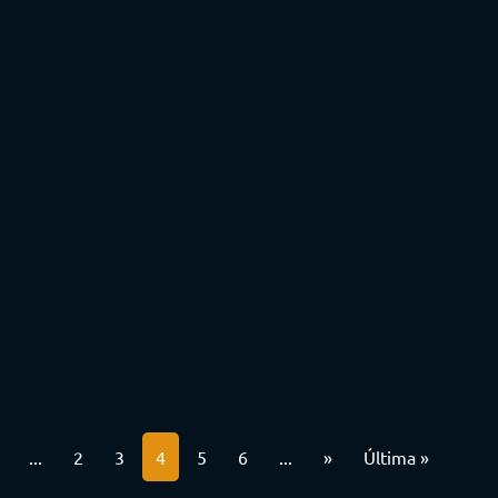
...
2
3
4
5
6
...
»
Última »