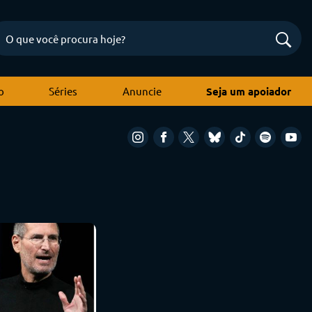
o
Séries
Anuncie
Seja um apoiador