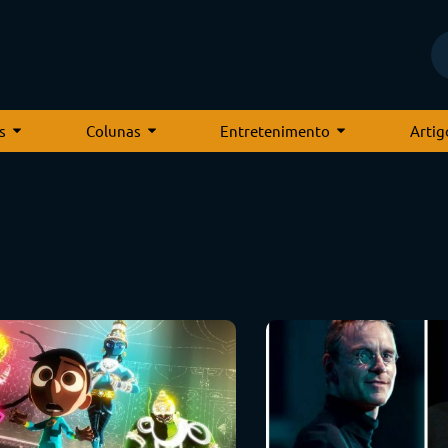
s
Colunas
Entretenimento
Artig