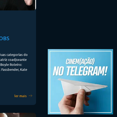
JOBS
duas categorias do
 atriz coadjuvante
 Boyle Roteiro:
l Fassbender, Kate
ler mais