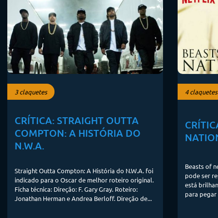
3 claquetes
4 claquetes
CRÍTICA: STRAIGHT OUTTA
CRÍTIC
COMPTON: A HISTÓRIA DO
NATIO
N.W.A.
Beasts of n
Straight Outta Compton: A História do N.W.A. foi
pode ser re
indicado para o Oscar de melhor roteiro original.
está brilh
Ficha técnica: Direção: F. Gary Gray. Roteiro:
para pegar 
Jonathan Herman e Andrea Berloff. Direção de...