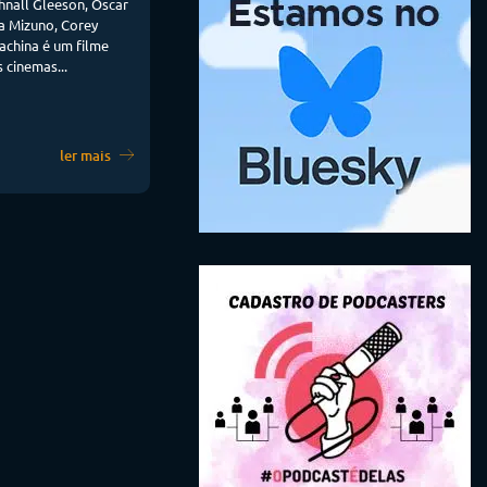
hnall Gleeson, Oscar
ya Mizuno, Corey
achina é um filme
 cinemas...
ler mais