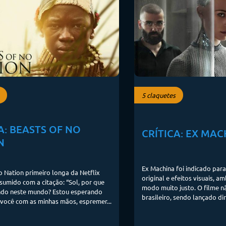
5 claquetes
A: BEASTS OF NO
CRÍTICA: EX MAC
N
Ex Machina foi indicado par
o Nation primeiro longa da Netflix
original e efeitos visuais, a
sumido com a citação: “Sol, por que
modo muito justo. O filme n
ando neste mundo? Estou esperando
brasileiro, sendo lançado d
você com as minhas mãos, espremer...