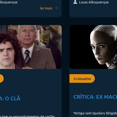
lbuquerque
Lucas Albuquerque
ler mais
4 claquetes
CRÍTICA: EX MAC
A: O CLÃ
*Artigo sem Spoilers Dirigid
ão tem os enquadramentos de cartão