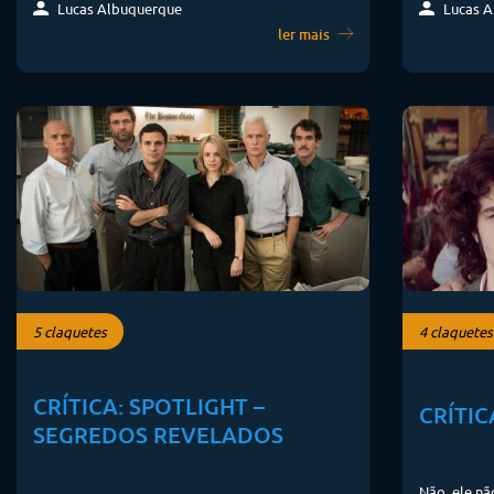
Lucas A
Lucas Albuquerque
ler mais
5 claquetes
4 claquetes
CRÍTICA: SPOTLIGHT –
CRÍTIC
SEGREDOS REVELADOS
Não, ele n