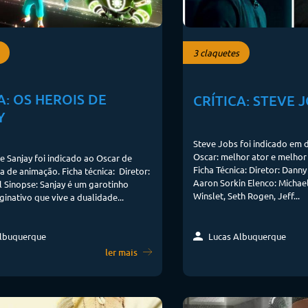
3 claquetes
A: OS HEROIS DE
CRÍTICA: STEVE 
Y
Steve Jobs foi indicado em 
Oscar: melhor ator e melhor
e Sanjay foi indicado ao Oscar de
Ficha Técnica: Diretor: Danny
a de animação. Ficha técnica: Diretor:
Aaron Sorkin Elenco: Michae
l Sinopse: Sanjay é um garotinho
Winslet, Seth Rogen, Jeff...
ginativo que vive a dualidade...
lbuquerque
Lucas Albuquerque
ler mais