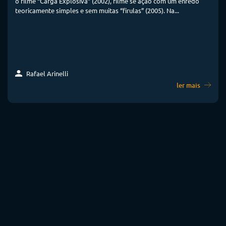
o filme “Carga Explosiva” (2002), filme se ação com um enredo
teoricamente simples e sem muitas “firulas” (2005). Na...
Rafael Arinelli
ler mais