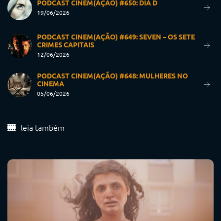
PODCAST CINEM(AÇÃO) #650: DIA D
19/06/2026
PODCAST CINEM(AÇÃO) #649: SEVEN – OS SETE
CRIMES CAPITAIS
12/06/2026
PODCAST CINEM(AÇÃO) #648: MULHERES NO
CINEMA
05/06/2026
leia também