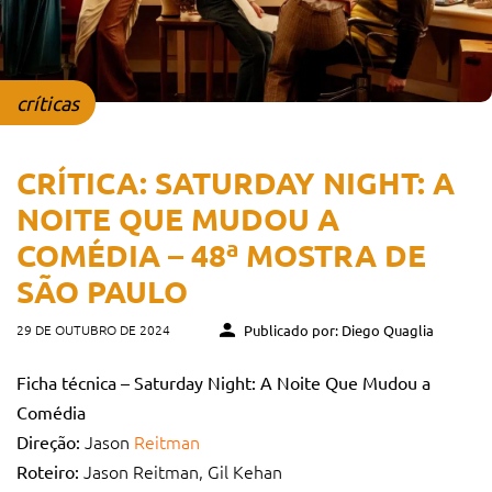
críticas
CRÍTICA: SATURDAY NIGHT: A
NOITE QUE MUDOU A
COMÉDIA – 48ª MOSTRA DE
SÃO PAULO
29 DE OUTUBRO DE 2024
Publicado por: Diego Quaglia
Ficha técnica – Saturday Night: A Noite Que Mudou a
Comédia
Jason
Reitman
Direção:
Jason Reitman, Gil Kehan
Roteiro: