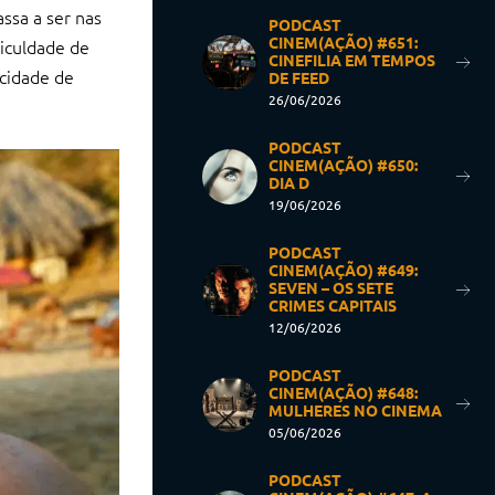
ssa a ser nas
PODCAST
CINEM(AÇÃO) #651:
ficuldade de
CINEFILIA EM TEMPOS
acidade de
DE FEED
26/06/2026
PODCAST
CINEM(AÇÃO) #650:
DIA D
19/06/2026
PODCAST
CINEM(AÇÃO) #649:
SEVEN – OS SETE
CRIMES CAPITAIS
12/06/2026
PODCAST
CINEM(AÇÃO) #648:
MULHERES NO CINEMA
05/06/2026
PODCAST