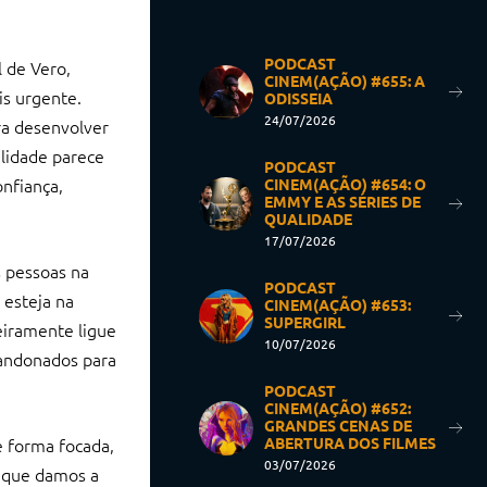
PODCAST
l de Vero,
CINEM(AÇÃO) #655: A
s urgente.
ODISSEIA
24/07/2026
ra desenvolver
lidade parece
PODCAST
nfiança,
CINEM(AÇÃO) #654: O
EMMY E AS SÉRIES DE
QUALIDADE
17/07/2026
s pessoas na
PODCAST
 esteja na
CINEM(AÇÃO) #653:
SUPERGIRL
eiramente ligue
10/07/2026
andonados para
PODCAST
CINEM(AÇÃO) #652:
GRANDES CENAS DE
e forma focada,
ABERTURA DOS FILMES
03/07/2026
a que damos a