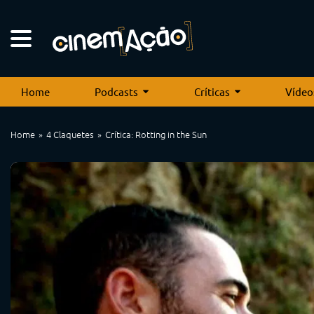
Home
Podcasts
Críticas
Vídeo
Home
4 Claquetes
Crítica: Rotting in the Sun