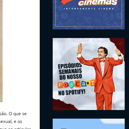
são. O que se
exual, e os
ue ao articular