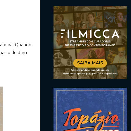
etamina. Quando
mas o destino