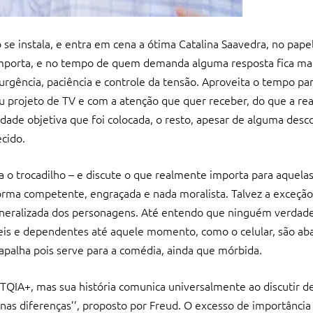
se instala, e entra em cena a ótima Catalina Saavedra, no pape
mporta, e no tempo de quem demanda alguma resposta fica mai
 urgência, paciência e controle da tensão. Aproveita o tempo pa
 projeto de TV e com a atenção que quer receber, do que a rea
ade objetiva que foi colocada, o resto, apesar de alguma desco
ecido.
pa o trocadilho – e discute o que realmente importa para aquela
forma competente, engraçada e nada moralista. Talvez a exceção
neralizada dos personagens. Até entendo que ninguém verdad
is e dependentes até aquele momento, como o celular, são ab
apalha pois serve para a comédia, ainda que mórbida.
TQIA+, mas sua história comunica universalmente ao discutir d
nas diferenças’’, proposto por Freud. O excesso de importânci