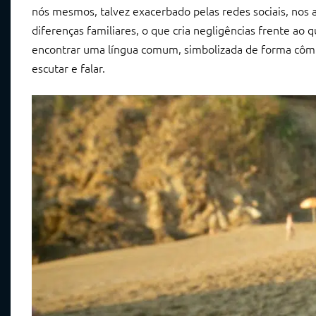
nós mesmos, talvez exacerbado pelas redes sociais, nos a
diferenças familiares, o que cria negligências frente a
encontrar uma língua comum, simbolizada de forma cô
escutar e falar.