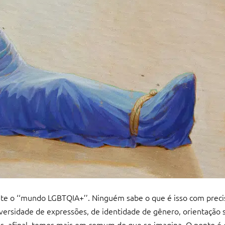
 o ‘‘mundo LGBTQIA+’’. Ninguém sabe o que é isso com preci
diversidade de expressões, de identidade de gênero, orientação s
s, afinal, temos mais em comum do que se imagina. O ponto é q