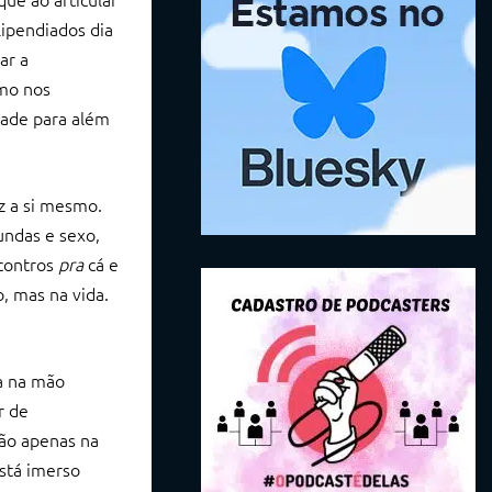
lipendiados dia
ar a
omo nos
dade para além
az a si mesmo.
undas e sexo,
contros
pra
cá e
, mas na vida.
a na mão
r de
são apenas na
stá imerso