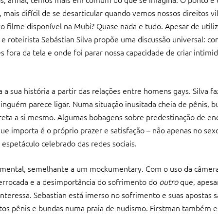
 mais difícil de se desarticular quando vemos nossos direitos vi
vo filme disponível na Mubi? Quase nada e tudo. Apesar de utiliz
e roteirista Sebástian Silva propõe uma discussão universal: c
fora da tela e onde foi parar nossa capacidade de criar intimi
a sua história a partir das relações entre homens gays. Silva f
nguém parece ligar. Numa situação inusitada cheia de pênis, b
reta a si mesmo. Algumas bobagens sobre predestinação de en
que importa é o próprio prazer e satisfação – não apenas no sexo
 espetáculo celebrado das redes sociais.
cumental, semelhante a um mockumentary. Com o uso da câmer
errocada e a desimportância do sofrimento do
outro
que, apesa
 interessa. Sebastian está imerso no sofrimento e suas apostas 
itos pênis e bundas numa praia de nudismo. Firstman também e