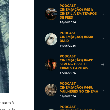
PODCAST
CINEM(AÇÃO) #651:
CINEFILIA EM TEMPOS
DE FEED
26/06/2026
PODCAST
CINEM(AÇÃO) #650:
DIA D
19/06/2026
PODCAST
CINEM(AÇÃO) #649:
SEVEN – OS SETE
CRIMES CAPITAIS
12/06/2026
PODCAST
CINEM(AÇÃO) #648:
MULHERES NO CINEMA
05/06/2026
 narra à
PODCAST
 cunhado.