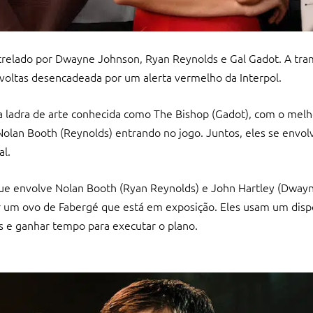
Estrelado por Dwayne Johnson, Ryan Reynolds e Gal Gadot. A tra
avoltas desencadeada por um alerta vermelho da Interpol.
a ladra de arte conhecida como The Bishop (Gadot), com o melh
 Nolan Booth (Reynolds) entrando no jogo. Juntos, eles se env
al.
ue envolve Nolan Booth (Ryan Reynolds) e John Hartley (Dway
r um ovo de Fabergé que está em exposição. Eles usam um disp
as e ganhar tempo para executar o plano.