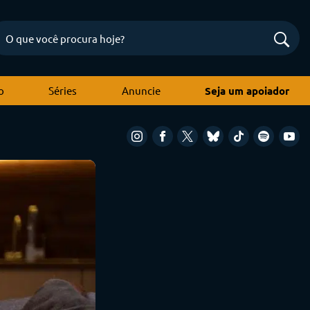
o
Séries
Anuncie
Seja um apoiador