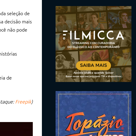
ada seleção de
sa decisão mais
ocê não pode
istórias
eia de
staque:
Freepik
)