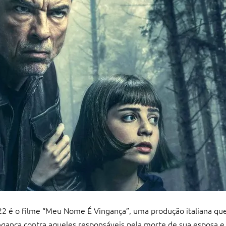
22 é o filme “Meu Nome É Vingança”, uma produção italiana que
ngança contra aqueles responsáveis pela morte de sua esposa e