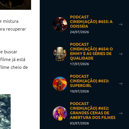
PODCAST
e mistura
CINEM(AÇÃO) #655: A
ODISSEIA
ara recuperar
24/07/2026
PODCAST
CINEM(AÇÃO) #654: O
de buscar
EMMY E AS SÉRIES DE
QUALIDADE
filme já está
17/07/2026
filme cheio de
PODCAST
CINEM(AÇÃO) #653:
SUPERGIRL
10/07/2026
PODCAST
CINEM(AÇÃO) #652:
GRANDES CENAS DE
ABERTURA DOS FILMES
03/07/2026