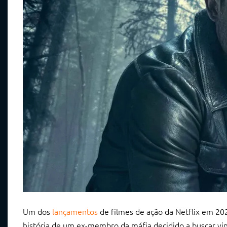
Um dos
lançamentos
de filmes de ação da Netflix em 20
história de um ex-membro da máfia decidido a buscar vi