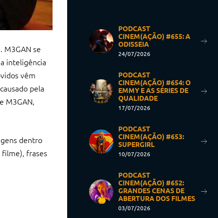
PODCAST
CINEM(AÇÃO) #655: A
ODISSEIA
ca. M3GAN se
24/07/2026
a inteligência
ovidos vêm
PODCAST
CINEM(AÇÃO) #654: O
 causado pela
EMMY E AS SÉRIES DE
QUALIDADE
a de M3GAN,
17/07/2026
PODCAST
CINEM(AÇÃO) #653:
nagens dentro
SUPERGIRL
filme), frases
10/07/2026
PODCAST
CINEM(AÇÃO) #652:
GRANDES CENAS DE
ABERTURA DOS FILMES
03/07/2026