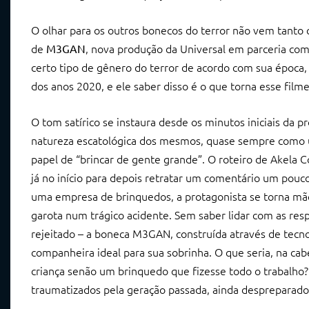
O olhar para os outros bonecos do terror não vem tant
de
, nova produção da Universal em parceria co
M3GAN
certo tipo de gênero do terror de acordo com sua época
dos anos 2020, e ele saber disso é o que torna esse fi
O tom satírico se instaura desde os minutos iniciais da 
natureza escatológica dos mesmos, quase sempre como um
papel de “brincar de gente grande”. O roteiro de Akela
já no início para depois retratar um comentário um pouc
uma empresa de brinquedos, a protagonista se torna mãe
garota num trágico acidente. Sem saber lidar com as res
rejeitado – a boneca M3GAN, construída através de tecnol
companheira ideal para sua sobrinha. O que seria, na ca
criança senão um brinquedo que fizesse todo o trabalho?
traumatizados pela geração passada, ainda despreparado