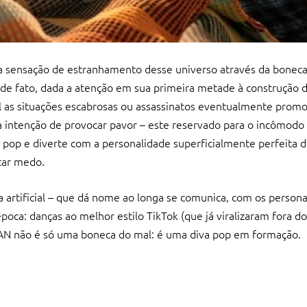
a sensação de estranhamento desse universo através da bone
 de fato, dada a atenção em sua primeira metade à construção d
ual as situações escabrosas ou assassinatos eventualmente prom
 intenção de provocar pavor – este reservado para o incômodo
cial pop e diverte com a personalidade superficialmente perfeit
car medo.
ia artificial – que dá nome ao longa se comunica, com os perso
oca: danças ao melhor estilo TikTok (que já viralizaram fora do 
AN não é só uma boneca do mal: é uma diva pop em formação.