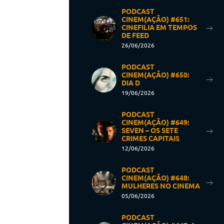
PODCAST
CINEM(AÇÃO) #651:
CINEFILIA EM TEMPOS
DE FEED
26/06/2026
PODCAST
CINEM(AÇÃO) #650:
DIA D
19/06/2026
PODCAST
CINEM(AÇÃO) #649:
SEVEN – OS SETE
CRIMES CAPITAIS
12/06/2026
PODCAST
CINEM(AÇÃO) #648:
MULHERES NO CINEMA
05/06/2026
PODCAST