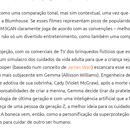
o como uma comparação tonal, mas sim contextual, uma vez que
m a Blumhouse. Se esses filmes representam picos de populari
, M3GAN claramente joga de acordo com as convenções – melhor
lme não só um divertido entretenimento, como também uma comp
projeção, com os comerciais de TV dos brinquedos fictícios que 
 simulacro dos cuidados da vida adulta para que a criança se
 Cooper (baseado num conceito de
James Wan
) escancara esse 
o mais subjacente em Gemma (Allisson Williams). Engenheira de
 adotiva de sua sobrinha, Cady (Violet McGraw), após a morte 
ponsabilidades de criar a menina, Gemma decide tirar da pratel
ogia de última geração e com uma inteligência artificial que a 
beça de uma pessoa da geração Z, a melhor ideia para os cuidad
 A boneca vem, então, como a personificação da superproteção 
s para cuidar de outro ser humano.