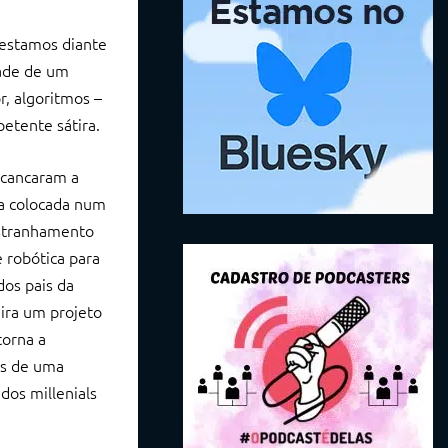
 estamos diante
dade de um
, algoritmos –
etente sátira.
escancaram a
ja colocada num
estranhamento
 robótica para
dos pais da
eira um projeto
torna a
os de uma
dos millenials