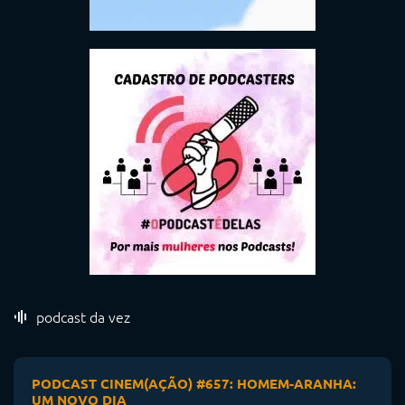
podcast da vez
PODCAST CINEM(AÇÃO) #657: HOMEM-ARANHA:
UM NOVO DIA