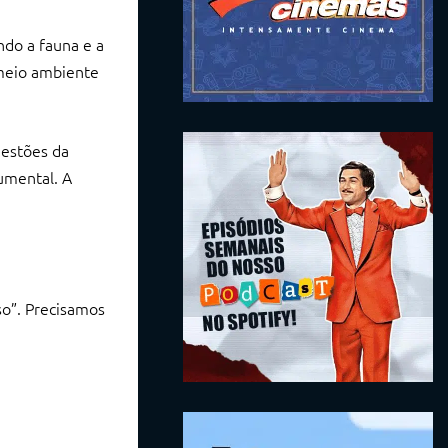
ndo a fauna e a
 meio ambiente
uestões da
umental. A
o”. Precisamos