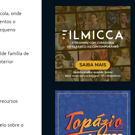
cola, onde
entos o
pequeno
lde família de
nterior
 recursos
elo sobre o