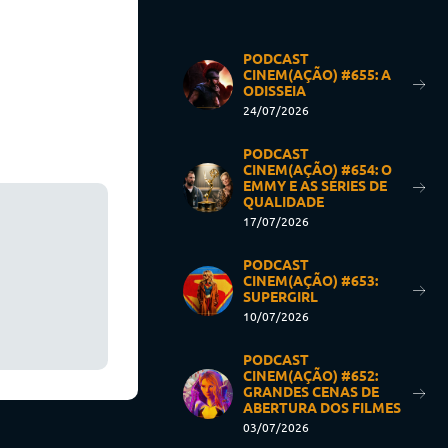
PODCAST
CINEM(AÇÃO) #655: A
ODISSEIA
24/07/2026
PODCAST
CINEM(AÇÃO) #654: O
EMMY E AS SÉRIES DE
QUALIDADE
17/07/2026
PODCAST
CINEM(AÇÃO) #653:
SUPERGIRL
10/07/2026
PODCAST
CINEM(AÇÃO) #652:
GRANDES CENAS DE
ABERTURA DOS FILMES
03/07/2026