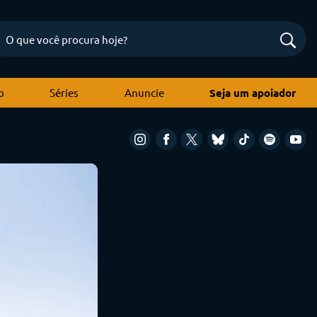
o
Séries
Anuncie
Seja um apoiador