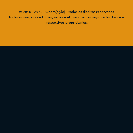
© 2010 - 2026 - Cinem(ação) - todos os direitos reservados
Todas as imagens de filmes, séries e etc são marcas registradas dos seus
respectivos proprietários.