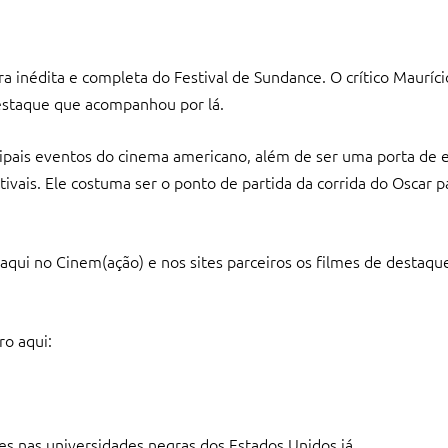
 inédita e completa do Festival de Sundance. O crítico Mauríci
destaque que acompanhou por lá.
cipais eventos do cinema americano, além de ser uma porta de 
ivais. Ele costuma ser o ponto de partida da corrida do Oscar p
ui no Cinem(ação) e nos sites parceiros os filmes de destaque.
ro aqui:
es nas universidades negras dos Estados Unidos já