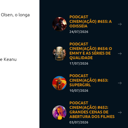
 Olsen, o longa
PODCAST
CINEM(AÇÃO) #655: A
ODISSEIA
24/07/2026
PODCAST
CINEM(AÇÃO) #654: O
EMMY E AS SÉRIES DE
QUALIDADE
s e Keanu
17/07/2026
PODCAST
CINEM(AÇÃO) #653:
SUPERGIRL
10/07/2026
PODCAST
CINEM(AÇÃO) #652:
GRANDES CENAS DE
ABERTURA DOS FILMES
03/07/2026