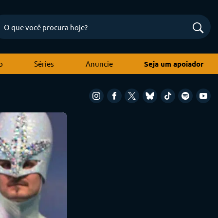
o
Séries
Anuncie
Seja um apoiador