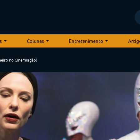
s
Colunas
Entretenimento
Artig
meiro no Cinem(ação)