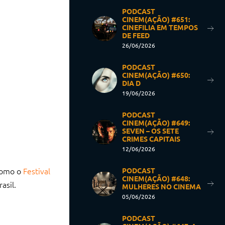
PODCAST
CINEM(AÇÃO) #651:
CINEFILIA EM TEMPOS
DE FEED
26/06/2026
PODCAST
CINEM(AÇÃO) #650:
DIA D
19/06/2026
PODCAST
CINEM(AÇÃO) #649:
SEVEN – OS SETE
CRIMES CAPITAIS
12/06/2026
 como o
Festival
PODCAST
CINEM(AÇÃO) #648:
asil.
MULHERES NO CINEMA
05/06/2026
PODCAST