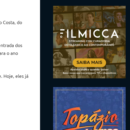
o Costa, do
entrada dos
ara o ano
 Hoje, eles já