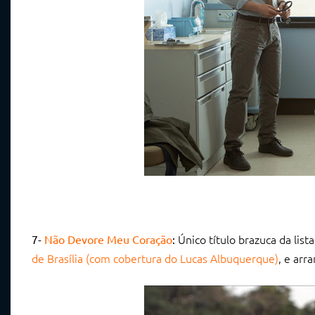
Único título brazuca da list
7-
Não Devore Meu Coração
:
de Brasília (com cobertura do Lucas Albuquerque)
, e arr