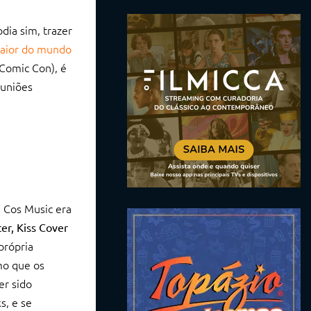
dia sim, trazer
aior do mundo
Comic Con), é
euniões
a Cos Music era
er, Kiss Cover
própria
mo que os
er sido
s, e se