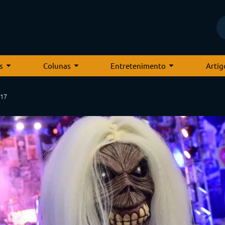
s
Colunas
Entretenimento
Artig
017