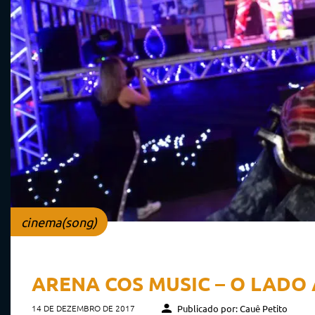
cinema(song)
ARENA COS MUSIC – O LADO 
14 DE DEZEMBRO DE 2017
Publicado por: Cauê Petito