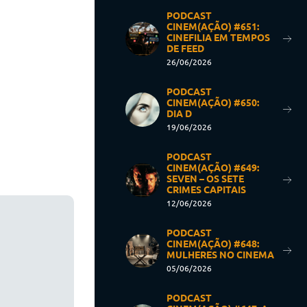
PODCAST
CINEM(AÇÃO) #651:
CINEFILIA EM TEMPOS
DE FEED
26/06/2026
PODCAST
CINEM(AÇÃO) #650:
DIA D
19/06/2026
PODCAST
CINEM(AÇÃO) #649:
SEVEN – OS SETE
CRIMES CAPITAIS
12/06/2026
PODCAST
CINEM(AÇÃO) #648:
MULHERES NO CINEMA
05/06/2026
PODCAST