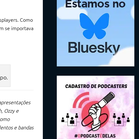
osplayers. Como
ém se importava
po.
 apresentações
h, Ozzy e
 como
lentos e bandas