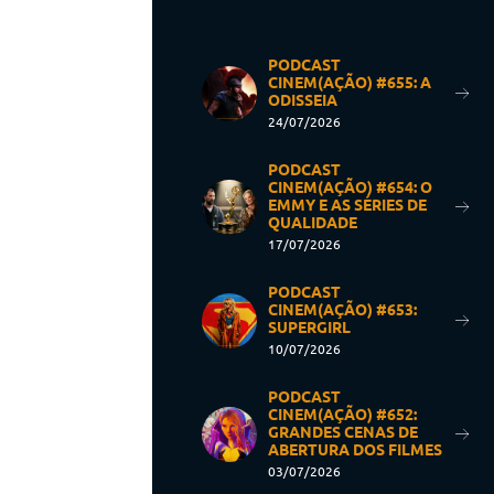
PODCAST
CINEM(AÇÃO) #655: A
ODISSEIA
24/07/2026
PODCAST
CINEM(AÇÃO) #654: O
EMMY E AS SÉRIES DE
QUALIDADE
17/07/2026
PODCAST
CINEM(AÇÃO) #653:
SUPERGIRL
10/07/2026
PODCAST
CINEM(AÇÃO) #652:
GRANDES CENAS DE
ABERTURA DOS FILMES
03/07/2026