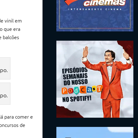
e vinil em
o que era
e balcões
po.
po.
lá para comer e
concursos de