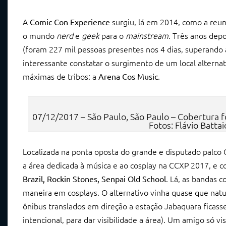
A
surgiu, lá em 2014, como a reun
Comic Con Experience
o mundo
nerd
e
geek
para o
mainstream
. Três anos dep
(foram 227 mil pessoas presentes nos 4 dias, superando
interessante constatar o surgimento de um local alterna
máximas de tribos: a
.
Arena Cos Music
07/12/2017 – São Paulo, São Paulo – Cobertura 
Fotos: Flávio Batta
Localizada na ponta oposta do grande e disputado palco C
a área dedicada à música e ao cosplay na CCXP 2017, e
. Lá, as bandas 
Brazil, Rockin Stones, Senpai Old School
maneira em cosplays. O alternativo vinha quase que natu
ônibus translados em direção a estação Jabaquara ficass
intencional, para dar visibilidade a área). Um amigo só v