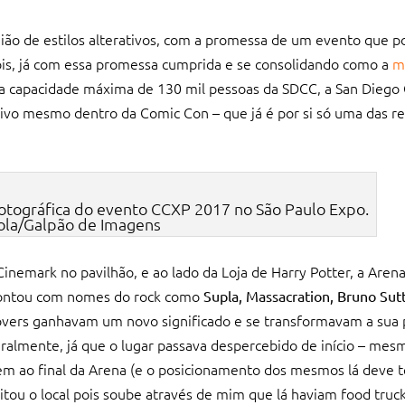
ião de estilos alterativos, com a promessa de um evento que po
ois, já com essa promessa cumprida e se consolidando como a
m
 a capacidade máxima de 130 mil pessoas da SDCC, a San Diego 
tivo mesmo dentro da Comic Con – que já é por si só uma das r
fotográfica do evento CCXP 2017 no São Paulo Expo.
iola/Galpão de Imagens
inemark no pavilhão, e ao lado da Loja de Harry Potter, a Aren
 contou com nomes do rock como
Supla, Massacration, Bruno Sutt
covers ganhavam um novo significado e se transformavam a sua 
ralmente, já que o lugar passava despercebido de início – mes
em ao final da Arena (e o posicionamento dos mesmos lá deve t
isitou o local pois soube através de mim que lá haviam food truck