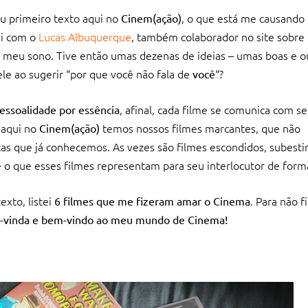
u primeiro texto aqui no
, o que está me causando
Cinem(ação)
ei com o
Lucas Albuquerque
, também colaborador no site sobre
o meu sono. Tive então umas dezenas de ideias – umas boas e 
le ao sugerir “por que você não fala de
“?
você
, afinal, cada filme se comunica com se
essoalidade por essência
s aqui no
temos nossos filmes marcantes, que não
Cinem(ação)
tas que já conhecemos. As vezes são filmes escondidos, subest
 o que esses filmes representam para seu interlocutor de form
xto, listei
. Para não f
6 filmes que me fizeram amar o Cinema
m-vinda e bem-vindo ao meu mundo de Cinema!