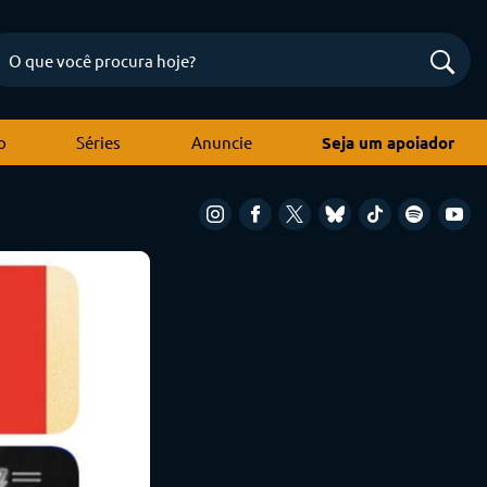
o
Séries
Anuncie
Seja um apoiador