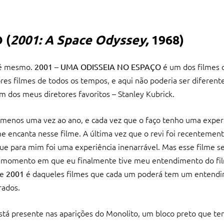
 (
2001: A Space Odyssey,
1968)
 é mesmo.
é um dos filmes 
2001 – UMA ODISSEIA NO ESPAÇO
es filmes de todos os tempos, e aqui não poderia ser diferente,
 dos meus diretores favoritos – Stanley Kubrick.
 menos uma vez ao ano, e cada vez que o faço tenho uma exper
me encanta nesse filme. A última vez que o revi foi recentemen
que para mim foi uma experiência inenarrável. Mas esse filme s
 momento em que eu finalmente tive meu entendimento do fil
ue
é daqueles filmes que cada um poderá tem um entend
2001
rados.
stá presente nas aparições do Monolito, um bloco preto que t