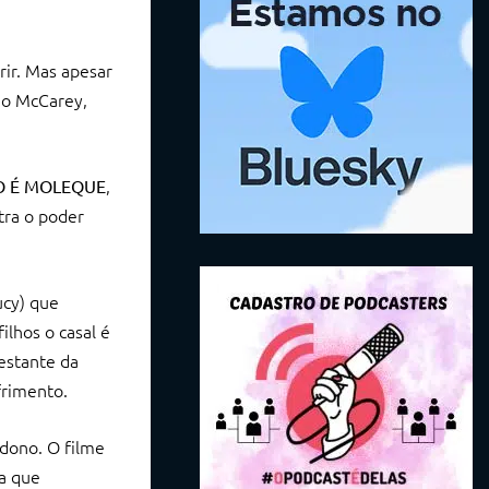
ir. Mas apesar
eo McCarey,
,
O É MOLEQUE
tra o poder
ucy) que
ilhos o casal é
estante da
frimento.
ndono. O filme
a que