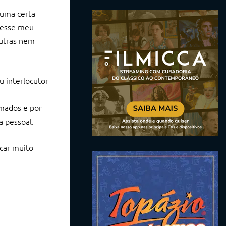
 uma certa
 esse meu
outras nem
u interlocutor
imados e por
a pessoal.
icar muito