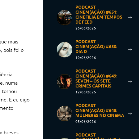
PODCAST
CINEM(AÇÃO) #651:
CINEFILIA EM TEMPOS
DE FEED
26/06/2026
que mais
PODCAST
CINEM(AÇÃO) #650:
 pois foi o
DIA D
19/06/2026
PODCAST
iência
CINEM(AÇÃO) #649:
SEVEN – OS SETE
te, numa
CRIMES CAPITAIS
e tornou
12/06/2026
me. E eu digo
PODCAST
imento
CINEM(AÇÃO) #648:
MULHERES NO CINEMA
05/06/2026
em breves
PODCAST