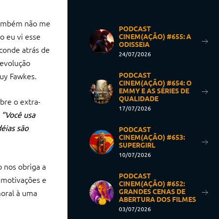
 também não me
PODCAST
o eu vi esse
CINEM(AÇÃO) #655: A
ODISSEIA
conde atrás de
24/07/2026
revolução
Guy Fawkes.
PODCAST
CINEM(AÇÃO) #654: O
EMMY E AS SÉRIES DE
QUALIDADE
bre o extra-
17/07/2026
;
“Você usa
déias são
PODCAST
CINEM(AÇÃO) #653:
SUPERGIRL
10/07/2026
 nos obriga a
PODCAST
 motivações e
CINEM(AÇÃO) #652:
GRANDES CENAS DE
oral à uma
ABERTURA DOS FILMES
03/07/2026