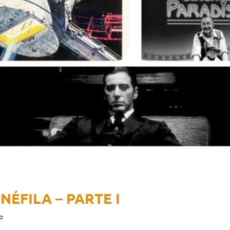
NÉFILA – PARTE I
o