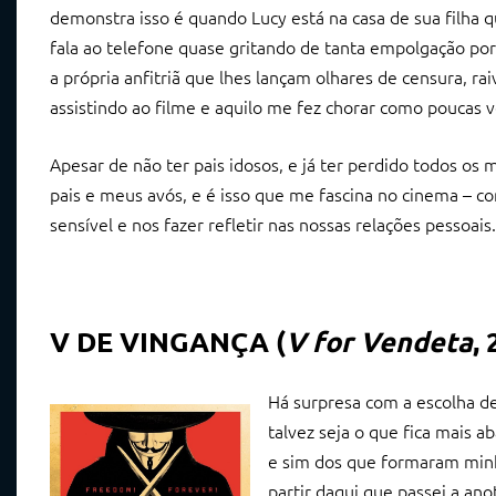
demonstra isso é quando Lucy está na casa de sua filha 
fala ao telefone quase gritando de tanta empolgação por 
a própria anfitriã que lhes lançam olhares de censura, r
assistindo ao filme e aquilo me fez chorar como poucas ve
Apesar de não ter pais idosos, e já ter perdido todos o
pais e meus avós, e é isso que me fascina no cinema – co
sensível e nos fazer refletir nas nossas relações pessoai
V DE VINGANÇA (
V for Vendeta
,
Há surpresa com a escolha d
talvez seja o que fica mais 
e sim dos que formaram minha
partir daqui que passei a ano