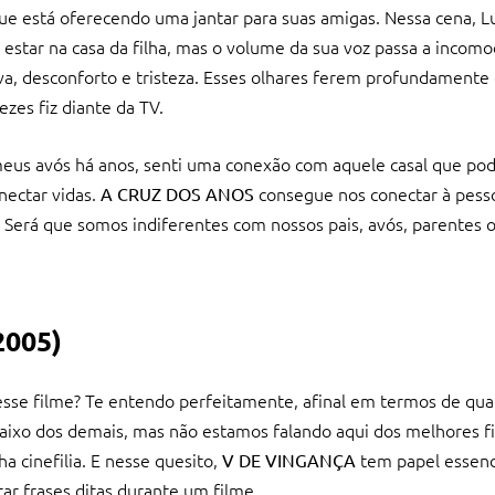
que está oferecendo uma jantar para suas amigas. Nessa cena, L
estar na casa da filha, mas o volume da sua voz passa a incomod
aiva, desconforto e tristeza. Esses olhares ferem profundament
zes fiz diante da TV.
s meus avós há anos, senti uma conexão com aquele casal que po
nectar vidas.
consegue nos conectar à pess
A CRUZ DOS ANOS
s. Será que somos indiferentes com nossos pais, avós, parentes 
 2005)
esse filme? Te entendo perfeitamente, afinal em termos de qua
abaixo dos demais, mas não estamos falando aqui dos melhores fi
 cinefilia. E nesse quesito,
tem papel essenci
V DE VINGANÇA
tar frases ditas durante um filme.