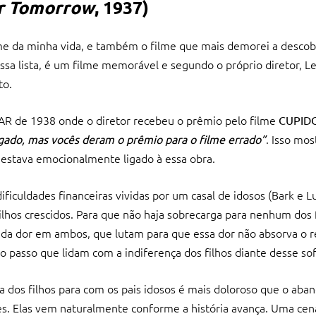
r Tomorrow
, 1937)
me da minha vida, e também o filme que mais demorei a descobr
sa lista, é um filme memorável e segundo o próprio diretor, L
to.
R de 1938 onde o diretor recebeu o prêmio pelo filme
CUPID
. Isso mos
gado, mas vocês deram o prêmio para o filme errado”
 estava emocionalmente ligado à essa obra.
ficuldades financeiras vividas por um casal de idosos (Bark e L
lhos crescidos. Para que não haja sobrecarga para nenhum dos f
da dor em ambos, que lutam para que essa dor não absorva o r
ao passo que lidam com a indiferença dos filhos diante desse so
 dos filhos para com os pais idosos é mais doloroso que o aba
s. Elas vem naturalmente conforme a história avança. Uma cen