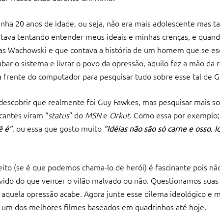
tinha 20 anos de idade, ou seja, não era mais adolescente mas
stava tentando entender meus ideais e minhas crenças, e quand
elas Wachowski e que contava a história de um homem que se es
r o sistema e livrar o povo da opressão, aquilo fez a mão da 
na frente do computador para pesquisar tudo sobre esse tal de 
descobrir que realmente foi Guy Fawkes, mas pesquisar mais so
cantes viram “
status
” do
MSN
e
Orkut
. Como essa por exemplo
, ou essa que gosto muito
ê é”
“Idéias não são só carne e osso. I
ito (se é que podemos chama-lo de herói) é fascinante pois não
vido do que vencer o vilão malvado ou não. Questionamos suas
uela opressão acabe. Agora junte esse dilema ideológico e m
s um dos melhores filmes baseados em quadrinhos até hoje.