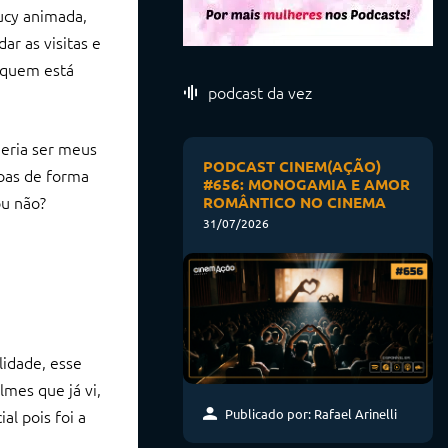
ucy animada,
ar as visitas e
e quem está
podcast da vez
deria ser meus
PODCAST CINEM(AÇÃO)
oas de forma
#656: MONOGAMIA E AMOR
ou não?
ROMÂNTICO NO CINEMA
31/07/2026
lidade, esse
lmes que já vi,
al pois foi a
Publicado por: Rafael Arinelli