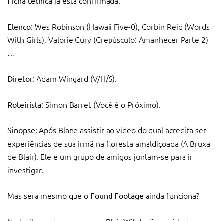
já está confirmada.
Ficha técnica
: Wes Robinson (Hawaii Five-0), Corbin Reid (Words
Elenco
With Girls), Valorie Cury (Crepúsculo: Amanhecer Parte 2)
…
: Adam Wingard (V/H/S).
Diretor
: Simon Barret (Você é o Próximo).
Roteirista
: Após Blane assistir ao vídeo do qual acredita ser
Sinopse
experiências de sua irmã na floresta amaldiçoada (A Bruxa
de Blair). Ele e um grupo de amigos juntam-se para ir
investigar.
Mas será mesmo que o
ainda funciona?
Found Footage
No trailer podemos ver que
não será todo
Blair Witch