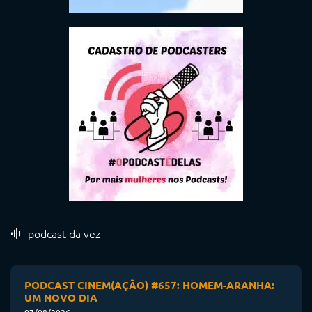
podcast da vez
PODCAST CINEM(AÇÃO) #657: HOMEM-ARANHA:
UM NOVO DIA
07/08/2026