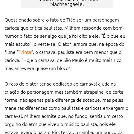
carioca que critica paulistas, Milhem responde com bom-
humor o fato de ser algo que já foi dito a ele. “É o que eu
mais escuto”, diverte-se. O ator lembra que, na época do
filme “
Trinta
“, o carnaval paulista era bem menor que o
carioca. “Hoje o carnaval de São Paulo é muito mais rico,
mas antes era quase um bloco”.
O fato de o ator ter se dedicado ao carnaval ajuda na
criação do personagem mas também atrapalha, de certa
forma, não apenas pela diferença de sotaque, mas pelas
maneiras diferentes como paulistas e cariocas enxergam o
carnaval. Milhem admite que, no fundo, sentia um certo
orgulho do ator que viveu o músico paulista, pois ele
estava levando para o Rio, terra do samba, um pouco da
musicalidade da terra da garoa. Segundo o ator, o orgulho
se escondia no fato de Tião não olhar muito nos olhos do
sambista, na tentativa de criar uma “fuga” do personagem.