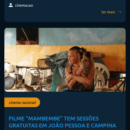
cinema nacional
FILME “MAMBEMBE” TEM SESSÕES
GRATUITAS EM JOÃO PESSOA E CAMPINA
GRANDE
O filme "Mambembe" terá sessões especiais com debate em João
Pessoa e Campina Grande nos dias 10 e 11 de junho.