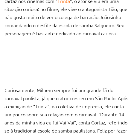
cartaz nos cinemas com “
Trinta
“, o ator se viu em uma
situação curiosa: no filme, ele vive o antagonista Tião, que
não gosta muito de ver o colega de barracão Joãosinho
comandando o desfile da escola de samba Salgueiro. Seu
personagem é bastante dedicado ao carnaval carioca.
Curiosamente, Milhem sempre foi um grande fã do
carnaval paulista, já que o ator cresceu em São Paulo. Após
a exibição de “Trinta”, na coletiva de imprensa, ele conta
um pouco sobre sua relação com o carnaval. “Durante 14
anos da minha vida eu fui Vai-Vai”, conta Cortaz, referindo-
se à tradicional escola de samba paulistana. Feliz por fazer
um projeto que valoriza o carnaval, o ator afirma que o
mais difícil foi “respeitar o carioca” e os chefes de barracão
de lá. “Passei por todos os lugares da Vai-Vai, e o carnaval