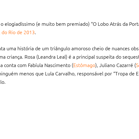
, o elogiadíssimo (e muito bem premiado) “O Lobo Atrás da Por
l do Rio de 2013
.
ta uma história de um triângulo amoroso cheio de nuances obs
a criança. Rosa (Leandra Leal) é a principal suspeita do seque
da conta com Fabíula Nascimento (
Estômago
), Juliano Cazarré (
S
 ninguém menos que Lula Carvalho, responsável por “Tropa de El
lo.