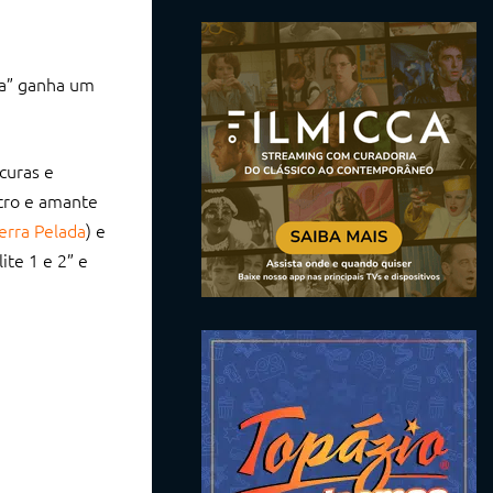
ta” ganha um
curas e
stro e amante
erra Pelada
) e
ite 1 e 2” e