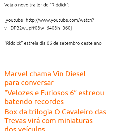
Veja o novo trailer de “Riddick”:
[youtube=http://www.youtube.com/watch?
v=IDPB2wUpff0&w=640&h=360]
“Riddick” estreia dia 06 de setembro deste ano.
Veja também:
Marvel chama Vin Diesel
para conversar
“Velozes e Furiosos 6″ estreou
batendo recordes
Box da trilogia O Cavaleiro das
Trevas virá com miniaturas
dos veículos