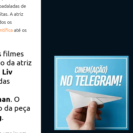
 badaladas de
as. A atriz
dos os
ntífica
até os
 filmes
 da atriz
Liv
a
das
man
. O
o da peça
g
.