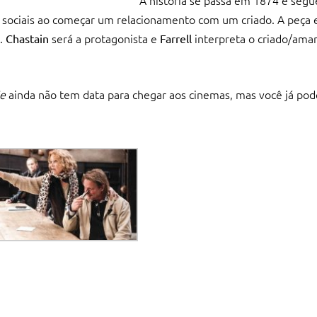
A história se passa em 1874 e seg
 sociais ao começar um relacionamento com um criado. A peça 
a.
será a protagonista e
interpreta o criado/ama
Chastain
Farrell
ie
ainda não tem data para chegar aos cinemas, mas você já pode