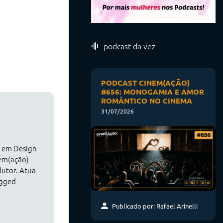
podcast da vez
PODCAST CINEM(AÇÃO)
#656: MONOGAMIA E AMOR
ROMÂNTICO NO CINEMA
31/07/2026
o em Design
nem(ação)
dutor. Atua
agged
Publicado por: Rafael Arinelli