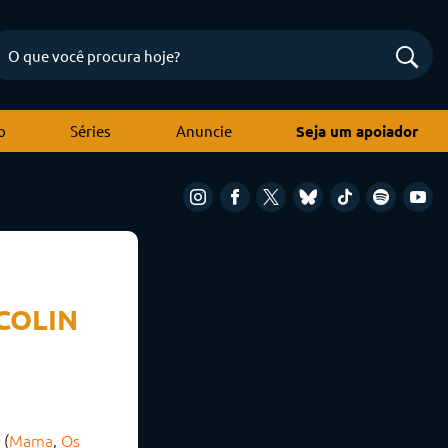
o
Séries
Anuncie
Seja um apoiador
 COLIN
(
Mama
,
Os