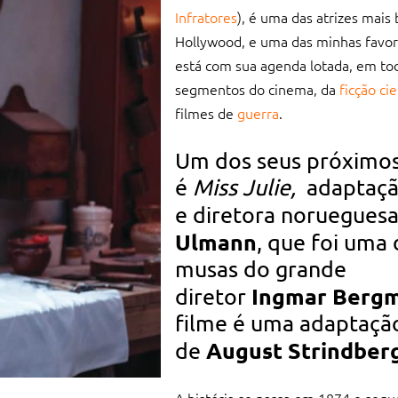
Infratores
), é uma das atrizes mais
Hollywood, e uma das minhas favorit
está com sua agenda lotada, em to
segmentos do cinema, da
ficção cie
filmes de
guerra
.
Um dos seus próximos
é
Miss Julie,
adaptação
e diretora noruegues
Ulmann
, que foi uma 
musas do grande
Ingmar Berg
diretor
filme é uma adaptaçã
August Strindber
de