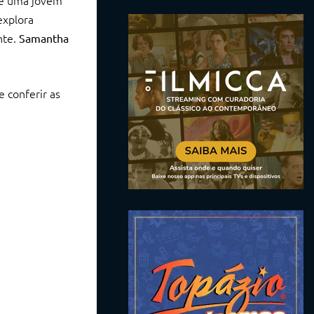
ue uma jovem
explora
nte.
Samantha
 conferir as