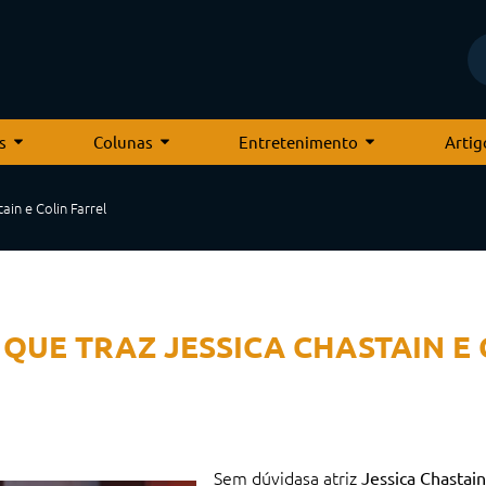
s
Colunas
Entretenimento
Artig
ain e Colin Farrel
 QUE TRAZ JESSICA CHASTAIN E
Sem dúvidasa atriz
Jessica Chastain