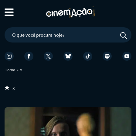
Home
x
x