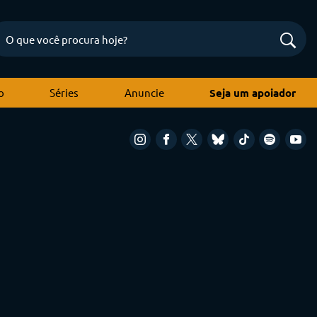
o
Séries
Anuncie
Seja um apoiador