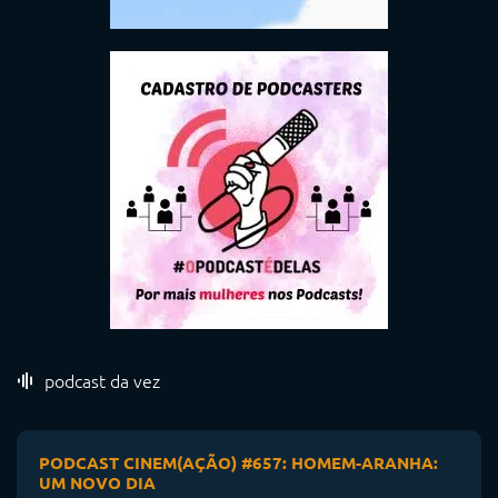
podcast da vez
PODCAST CINEM(AÇÃO) #657: HOMEM-ARANHA:
UM NOVO DIA