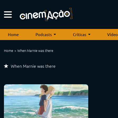
Home
Podcasts
Críticas
Vídeo
Home
When Marnie was there
When Marnie was there