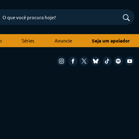
o
Séries
Anuncie
Seja um apoiador