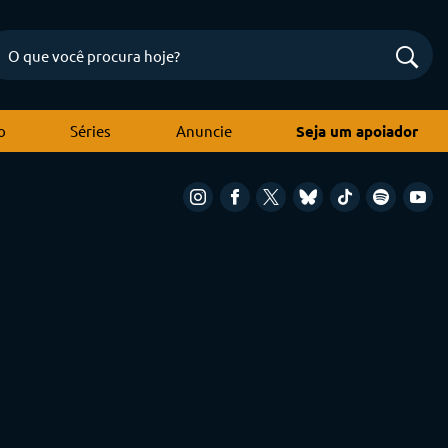
o
Séries
Anuncie
Seja um apoiador