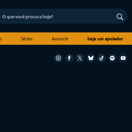
o
Séries
Anuncie
Seja um apoiador