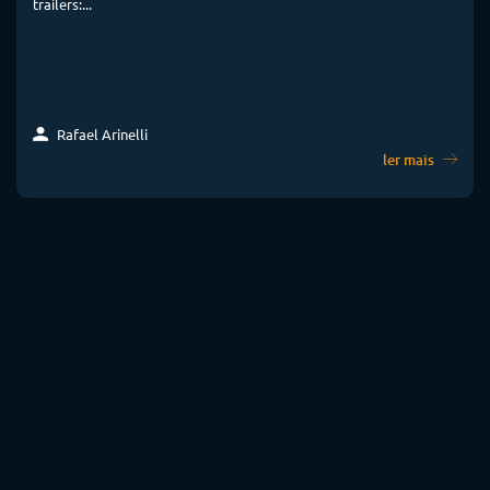
trailers:...
Rafael Arinelli
ler mais