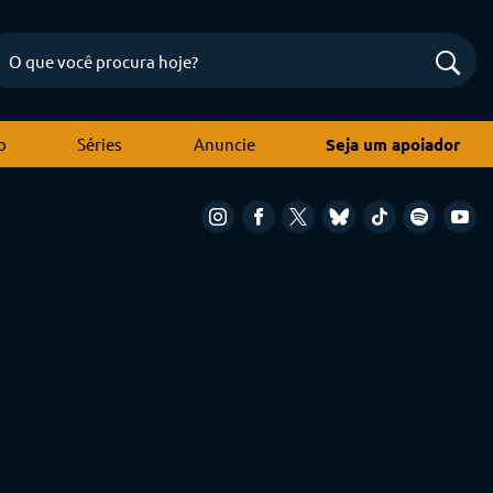
o
Séries
Anuncie
Seja um apoiador