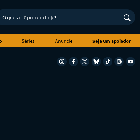
o
Séries
Anuncie
Seja um apoiador