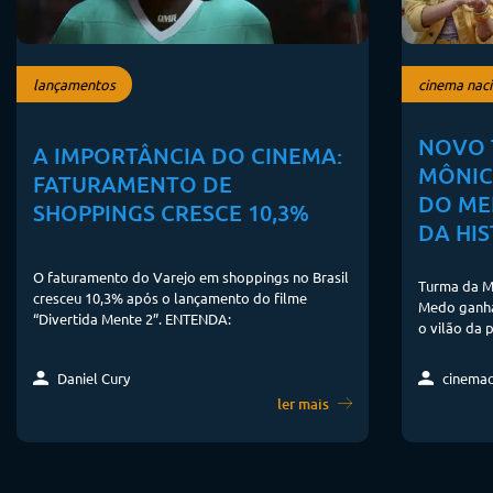
lançamentos
cinema naci
NOVO 
A IMPORTÂNCIA DO CINEMA:
MÔNIC
FATURAMENTO DE
DO ME
SHOPPINGS CRESCE 10,3%
DA HI
O faturamento do Varejo em shoppings no Brasil
Turma da M
cresceu 10,3% após o lançamento do filme
Medo ganha 
“Divertida Mente 2”. ENTENDA:
o vilão da 
cinema
Daniel Cury
ler mais