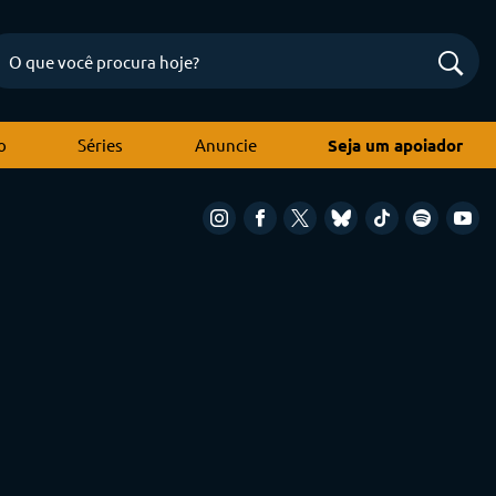
o
Séries
Anuncie
Seja um apoiador